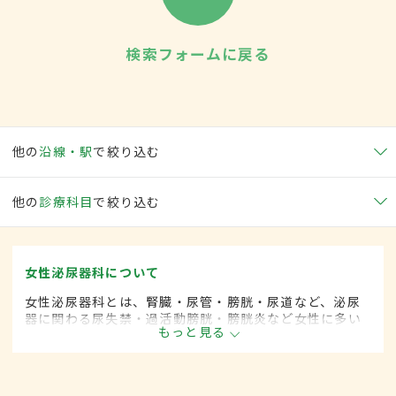
検索フォームに戻る
他の
沿線・駅
で絞り込む
他の
診療科目
で絞り込む
女性泌尿器科について
女性泌尿器科とは、腎臓・尿管・膀胱・尿道など、泌尿
器に関わる尿失禁・過活動膀胱・膀胱炎など女性に多い
もっと見る
とされる疾患を専門的に取り扱います。