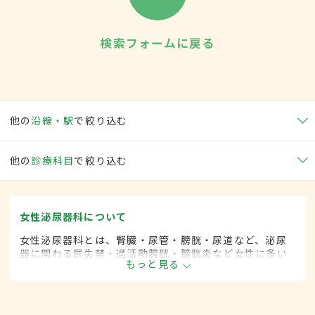
検索フォームに戻る
他の
沿線・駅
で絞り込む
他の
診療科目
で絞り込む
女性泌尿器科について
女性泌尿器科とは、腎臓・尿管・膀胱・尿道など、泌尿
器に関わる尿失禁・過活動膀胱・膀胱炎など女性に多い
もっと見る
とされる疾患を専門的に取り扱います。