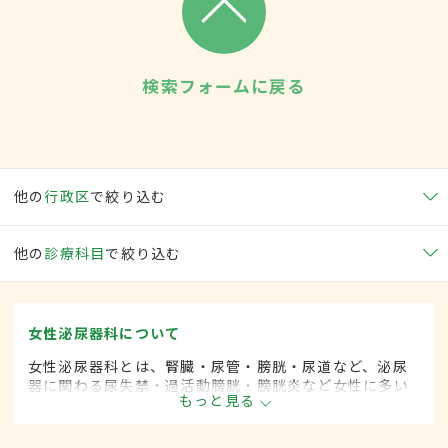
検索フォームに戻る
他の
行政区
で絞り込む
他の
診療科目
で絞り込む
女性泌尿器科について
女性泌尿器科とは、腎臓・尿管・膀胱・尿道など、泌尿
器に関わる尿失禁・過活動膀胱・膀胱炎など女性に多い
もっと見る
とされる疾患を専門的に取り扱います。