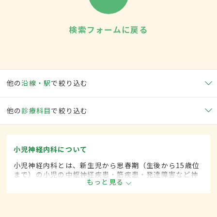
検索フォームに戻る
他の
沿線・駅
で絞り込む
他の
診療科目
で絞り込む
小児神経内科について
小児神経内科とは、新生児から思春期（生後から15歳位
まで）の小児の中枢神経疾患・筋疾患・発達障害など神
もっと見る
経疾患を専門的に取り扱う内科の一領域です。平成20年
4月の制度改正前は、小児神経科と呼ばれていました。