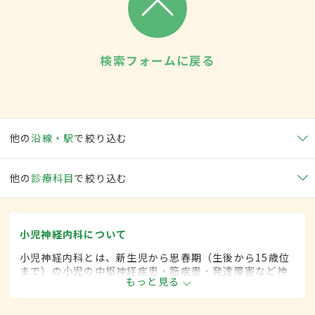
検索フォームに戻る
他の
沿線・駅
で絞り込む
他の
診療科目
で絞り込む
小児神経内科について
小児神経内科とは、新生児から思春期（生後から15歳位
まで）の小児の中枢神経疾患・筋疾患・発達障害など神
もっと見る
経疾患を専門的に取り扱う内科の一領域です。平成20年
4月の制度改正前は、小児神経科と呼ばれていました。