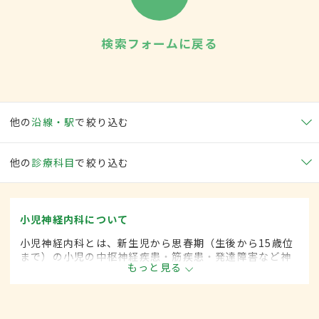
検索フォームに戻る
他の
沿線・駅
で絞り込む
他の
診療科目
で絞り込む
小児神経内科について
小児神経内科とは、新生児から思春期（生後から15歳位
まで）の小児の中枢神経疾患・筋疾患・発達障害など神
もっと見る
経疾患を専門的に取り扱う内科の一領域です。平成20年
4月の制度改正前は、小児神経科と呼ばれていました。