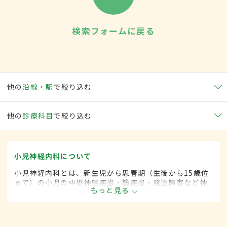
検索フォームに戻る
他の
沿線・駅
で絞り込む
他の
診療科目
で絞り込む
小児神経内科について
小児神経内科とは、新生児から思春期（生後から15歳位
まで）の小児の中枢神経疾患・筋疾患・発達障害など神
もっと見る
経疾患を専門的に取り扱う内科の一領域です。平成20年
4月の制度改正前は、小児神経科と呼ばれていました。