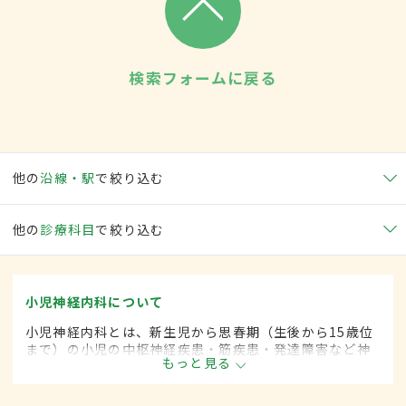
検索フォームに戻る
他の
沿線・駅
で絞り込む
他の
診療科目
で絞り込む
小児神経内科について
小児神経内科とは、新生児から思春期（生後から15歳位
まで）の小児の中枢神経疾患・筋疾患・発達障害など神
もっと見る
経疾患を専門的に取り扱う内科の一領域です。平成20年
4月の制度改正前は、小児神経科と呼ばれていました。