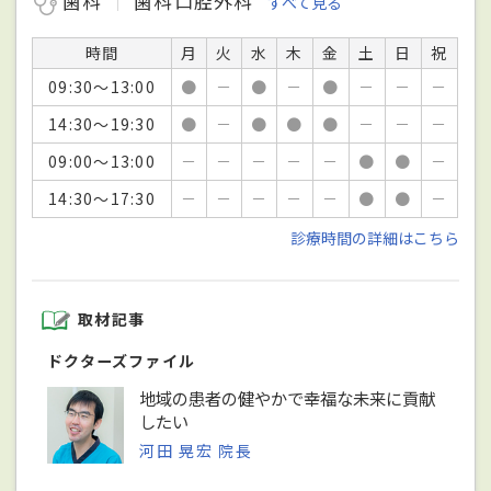
歯科
歯科口腔外科
すべて見る
時間
月
火
水
木
金
土
日
祝
09:30～13:00
●
－
●
－
●
－
－
－
14:30～19:30
●
－
●
●
●
－
－
－
09:00～13:00
－
－
－
－
－
●
●
－
14:30～17:30
－
－
－
－
－
●
●
－
診療時間の詳細はこちら
取材記事
ドクターズファイル
地域の患者の健やかで幸福な未来に貢献
したい
河田 晃宏 院長