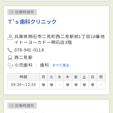
診療時間外
Ｔ’ｓ歯科クリニック
兵庫県明石市二見町西二見駅前1丁目18番地
イトーヨーカドー明石店3階
078-941-0118
西二見駅
小児歯科
歯科
すべて見る
時間
月
火
水
木
金
土
日
祝
09:30～12:30
●
●
－
●
●
●
●
－
診療時間外