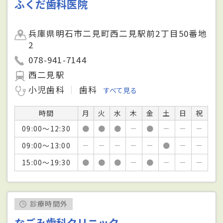
ふくだ歯科医院
兵庫県明石市二見町西二見駅前2丁目50番地
2
078-941-7144
西二見駅
小児歯科
歯科
すべて見る
時間
月
火
水
木
金
土
日
祝
09:00～12:30
●
●
●
－
●
－
－
－
09:00～13:00
－
－
－
－
－
●
－
－
15:00～19:30
●
●
●
－
●
－
－
－
診療時間外
なごみ歯科クリニック