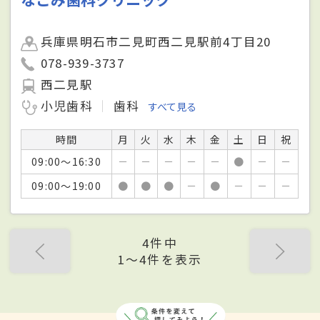
兵庫県明石市二見町西二見駅前4丁目20
078-939-3737
西二見駅
小児歯科
歯科
すべて見る
時間
月
火
水
木
金
土
日
祝
09:00～16:30
－
－
－
－
－
●
－
－
09:00～19:00
●
●
●
－
●
－
－
－
4件中
1〜4件を表示