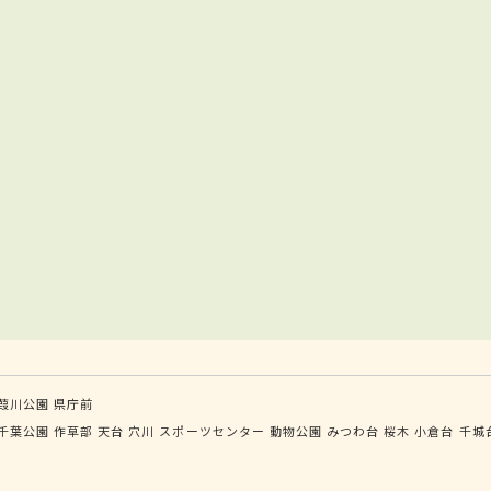
葭川公園
県庁前
千葉公園
作草部
天台
穴川
スポーツセンター
動物公園
みつわ台
桜木
小倉台
千城