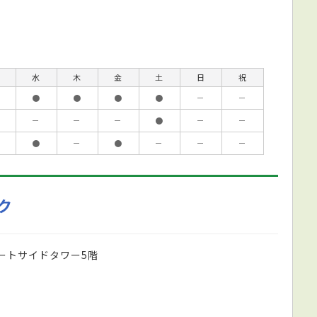
水
木
金
土
日
祝
●
●
●
●
－
－
－
－
－
●
－
－
●
－
●
－
－
－
ク
ートサイドタワー5階