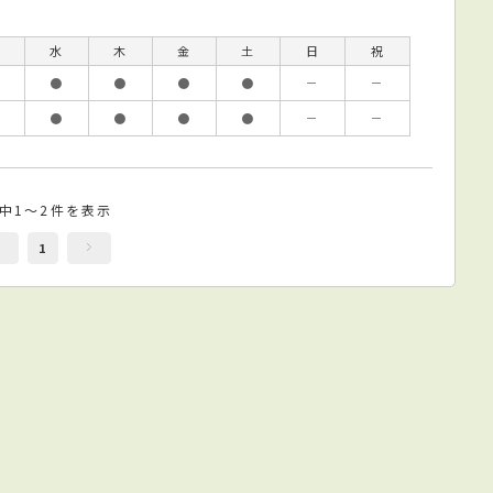
水
木
金
土
日
祝
●
●
●
●
－
－
●
●
●
●
－
－
件中1～2件を表示
1