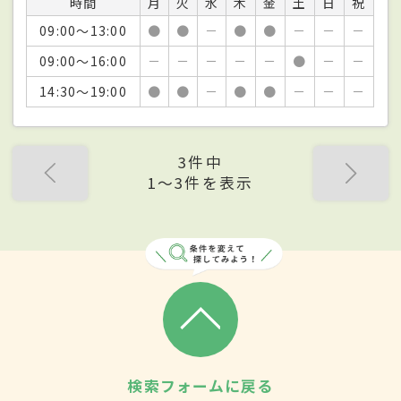
時間
月
火
水
木
金
土
日
祝
09:00～13:00
●
●
－
●
●
－
－
－
09:00～16:00
－
－
－
－
－
●
－
－
14:30～19:00
●
●
－
●
●
－
－
－
3件中
1〜3件を表示
検索フォームに戻る