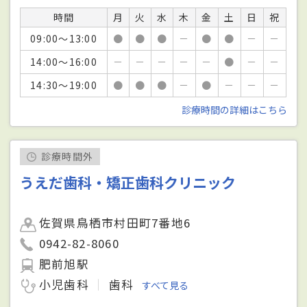
時間
月
火
水
木
金
土
日
祝
09:00～13:00
●
●
●
－
●
●
－
－
14:00～16:00
－
－
－
－
－
●
－
－
14:30～19:00
●
●
●
－
●
－
－
－
診療時間の詳細はこちら
診療時間外
うえだ歯科・矯正歯科クリニック
佐賀県鳥栖市村田町7番地6
0942-82-8060
肥前旭駅
小児歯科
歯科
すべて見る