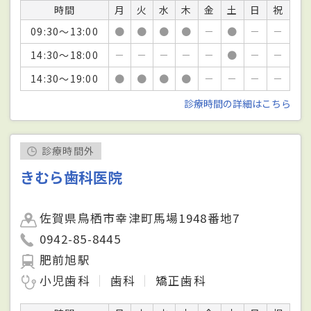
時間
月
火
水
木
金
土
日
祝
09:30～13:00
●
●
●
●
－
●
－
－
14:30～18:00
－
－
－
－
－
●
－
－
14:30～19:00
●
●
●
●
－
－
－
－
診療時間の詳細はこちら
診療時間外
きむら歯科医院
佐賀県鳥栖市幸津町馬場1948番地7
0942-85-8445
肥前旭駅
小児歯科
歯科
矯正歯科