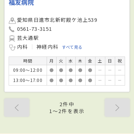
福友病院
愛知県日進市北新町殿ケ池上539
0561-73-3151
芸大通駅
内科
神経内科
すべて見る
時間
月
火
水
木
金
土
日
祝
09:00～12:00
●
●
●
●
●
－
－
－
13:00～17:00
●
●
●
●
●
－
－
－
2件中
1〜2件を表示