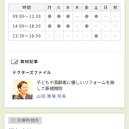
時間
月
火
水
木
金
土
日
祝
09:00～12:30
●
●
●
－
●
●
－
－
14:00～18:30
●
●
●
－
●
－
－
－
13:30～16:30
－
－
－
－
－
●
－
－
取材記事
ドクターズファイル
子どもや高齢者に優しいリフォームを施
して新規開院
山田 雅幾 院長
診療時間外