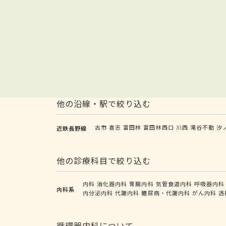
他の沿線・駅で絞り込む
古市
喜志
富田林
富田林西口
川西
滝谷不動
汐
近鉄長野線
他の診療科目で絞り込む
内科
消化器内科
胃腸内科
気管食道内科
呼吸器内科
内科系
内分泌内科
代謝内科
糖尿病・代謝内科
がん内科
透
循環器内科について