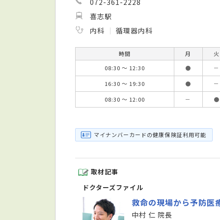
072-361-2228
喜志駅
内科
循環器内科
時間
月
火
08:30 ～ 12:30
●
－
16:30 ～ 19:30
●
－
08:30 ～ 12:00
－
●
マイナンバーカードの健康保険証利用可能
取材記事
ドクターズファイル
救命の現場から予防医
中村 仁 院長