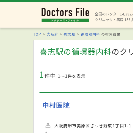
全国のドクター14,38
クリニック・病院 156,
TOP
大阪府
喜志駅
循環器内科
の検索結果
喜志駅の循環器内科
のク
1
件中
1〜1件を表示
中村医院
大阪府堺市美原区さつき野東1丁目1-1