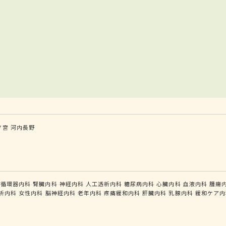
ノ宮
河内長野
循環器内科
腎臓内科
神経内科
人工透析内科
糖尿病内科
心臓内科
血液内科
腫瘍
析内科
女性内科
脳神経内科
老年内科
疼痛緩和内科
肝臓内科
乳腺内科
緩和ケア内