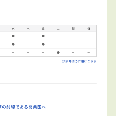
水
木
金
土
日
祝
●
－
●
－
－
－
●
－
●
－
－
－
－
－
－
●
－
－
診療時間の詳細はこちら
療の前線である開業医へ