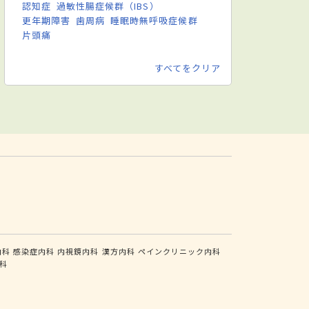
認知症
過敏性腸症候群（IBS）
更年期障害
歯周病
睡眠時無呼吸症候群
片頭痛
すべてをクリア
内科
感染症内科
内視鏡内科
漢方内科
ペインクリニック内科
科