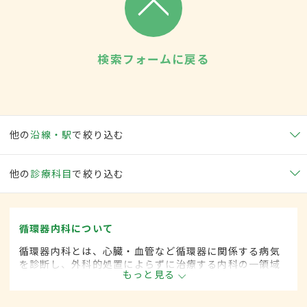
検索フォームに戻る
他の
沿線・駅
で絞り込む
他の
診療科目
で絞り込む
循環器内科について
循環器内科とは、心臓・血管など循環器に関係する病気
を診断し、外科的処置によらずに治療する内科の一領域
もっと見る
です。平成20年4月の制度改正前は、循環器科と呼ばれ
ていました。