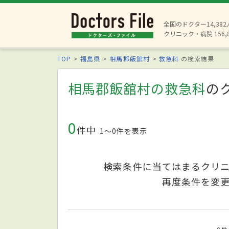
全国のドクター14,38
クリニック・病院 156,
TOP
福島県
相馬郡飯舘村
救急科
の検索結果
相馬郡飯舘村の救急科
の
0
件中
1〜0件を表示
検索条件に当てはまるクリ
再度条件を変