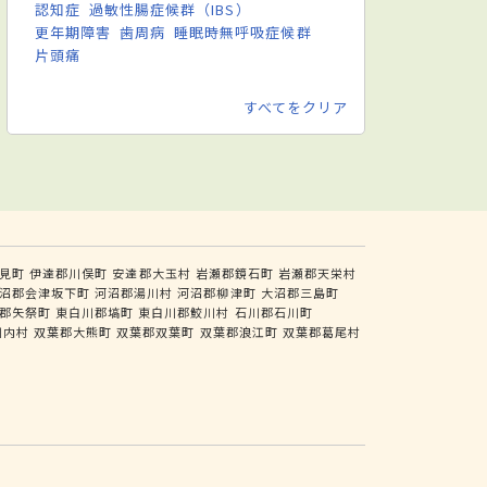
認知症
過敏性腸症候群（IBS）
更年期障害
歯周病
睡眠時無呼吸症候群
片頭痛
すべてをクリア
見町
伊達郡川俣町
安達郡大玉村
岩瀬郡鏡石町
岩瀬郡天栄村
沼郡会津坂下町
河沼郡湯川村
河沼郡柳津町
大沼郡三島町
郡矢祭町
東白川郡塙町
東白川郡鮫川村
石川郡石川町
川内村
双葉郡大熊町
双葉郡双葉町
双葉郡浪江町
双葉郡葛尾村