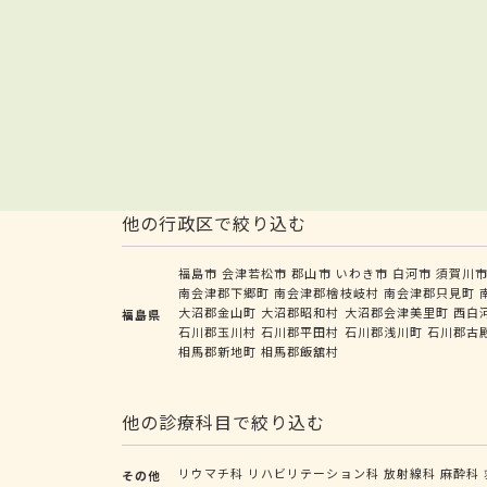
他の行政区で絞り込む
福島市
会津若松市
郡山市
いわき市
白河市
須賀川
南会津郡下郷町
南会津郡檜枝岐村
南会津郡只見町
大沼郡金山町
大沼郡昭和村
大沼郡会津美里町
西白
福島県
石川郡玉川村
石川郡平田村
石川郡浅川町
石川郡古
相馬郡新地町
相馬郡飯舘村
他の診療科目で絞り込む
リウマチ科
リハビリテーション科
放射線科
麻酔科
その他