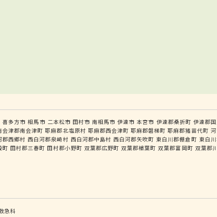
市
喜多方市
相馬市
二本松市
田村市
南相馬市
伊達市
本宮市
伊達郡桑折町
伊達郡国
南会津郡南会津町
耶麻郡北塩原村
耶麻郡西会津町
耶麻郡磐梯町
耶麻郡猪苗代町
河
河郡西郷村
西白河郡泉崎村
西白河郡中島村
西白河郡矢吹町
東白川郡棚倉町
東白川
殿町
田村郡三春町
田村郡小野町
双葉郡広野町
双葉郡楢葉町
双葉郡富岡町
双葉郡
救急科