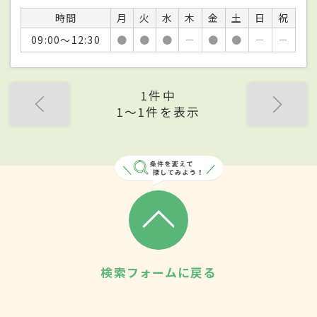
時間
月
火
水
木
金
土
日
祝
09:00～12:30
●
●
●
－
●
●
－
－
1件中
1〜1件を表示
検索フォームに戻る