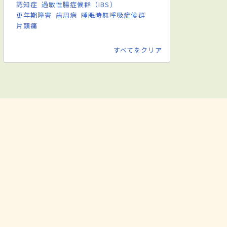
認知症
過敏性腸症候群（IBS）
更年期障害
歯周病
睡眠時無呼吸症候群
片頭痛
すべてをクリア