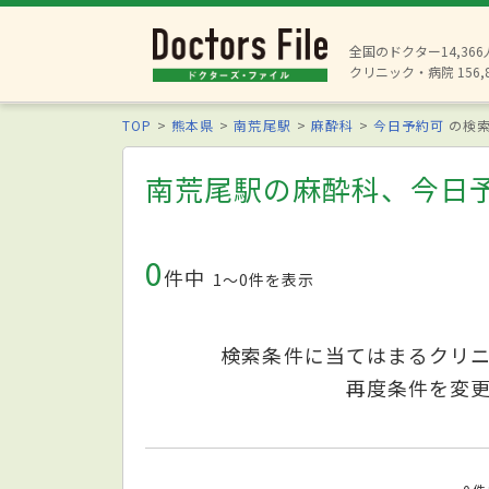
全国のドクター14,36
クリニック・病院 156,
TOP
熊本県
南荒尾駅
麻酔科
今日予約可
の検
南荒尾駅の麻酔科、今日
0
件中
1〜0件を表示
検索条件に当てはまるクリ
再度条件を変