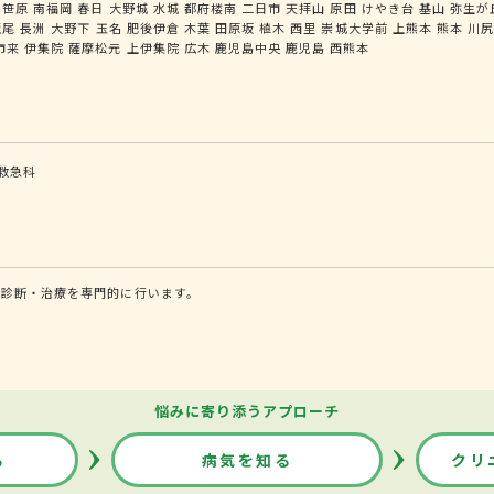
笹原
南福岡
春日
大野城
水城
都府楼南
二日市
天拝山
原田
けやき台
基山
弥生が
荒尾
長洲
大野下
玉名
肥後伊倉
木葉
田原坂
植木
西里
崇城大学前
上熊本
熊本
川
市来
伊集院
薩摩松元
上伊集院
広木
鹿児島中央
鹿児島
西熊本
救急科
る診断・治療を専門的に行います。
悩みに寄り添うアプローチ
る
病気を知る
クリ