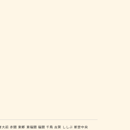
育大前
赤間
東郷
東福間
福間
千鳥
古賀
ししぶ
新宮中央