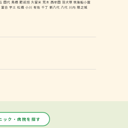
丘
田代
鳥栖
肥前旭
久留米
荒木
西牟田
羽犬塚
筑後船小屋
尻
富合
宇土
松橋
小川
有佐
千丁
新八代
八代
川内
隈之城
ニック・病院を探す