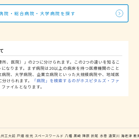
の病院・総合病院・大学病院を探す
て
療所、医院）」の2つに分けられます。この2つの違いを知るこ
うになります。まず病院は20以上の病床を持つ医療機関のこと
立病院、大学病院、企業立病院といった大規模病院や、地域医
に分けられます。
「病院」を検索するのがホスピタルズ・ファ
・ファイルとなります。
九州工大前
戸畑
枝光
スペースワールド
八幡
黒崎
陣原
折尾
水巻
遠賀川
海老津
教