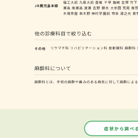
福工大前
九産大前
香椎
千早
箱崎
吉塚
竹下
JR鹿児島本線
瀬高
南瀬高
渡瀬
吉野
銀水
大牟田
荒尾
南
木場茶屋
串木野
神村学園前
市来
湯之元
東
他の診療科目で絞り込む
リウマチ科
リハビリテーション科
放射線科
麻酔科
その他
麻酔科について
麻酔科とは、手術の麻酔や痛みのある病気に対して麻酔によ
症状から調べ