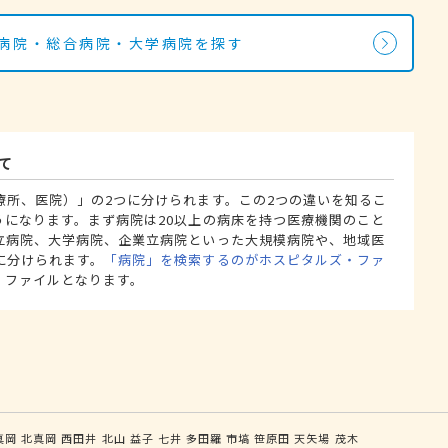
の病院・総合病院・大学病院を探す
て
療所、医院）」の2つに分けられます。この2つの違いを知るこ
うになります。まず病院は20以上の病床を持つ医療機関のこと
立病院、大学病院、企業立病院といった大規模病院や、地域医
に分けられます。
「病院」を検索するのがホスピタルズ・ファ
・ファイルとなります。
真岡
北真岡
西田井
北山
益子
七井
多田羅
市塙
笹原田
天矢場
茂木