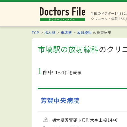
全国のドクター14,38
クリニック・病院 156,
TOP
栃木県
市塙駅
放射線科
の検索結果
市塙駅の放射線科
のクリ
1
件中
1〜1件を表示
芳賀中央病院
栃木県芳賀郡市貝町大字上根1440