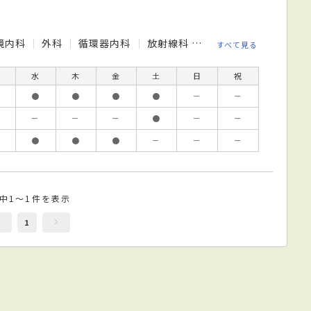
鏡内科
外科
循環器内科
放射線科
整形外科
泌尿器科
すべて見る
水
木
金
土
日
祝
●
●
●
●
－
－
－
－
－
●
－
－
●
●
●
－
－
－
件中1～1件を表示
1