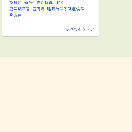
認知症
過敏性腸症候群（IBS）
更年期障害
歯周病
睡眠時無呼吸症候群
片頭痛
すべてをクリア