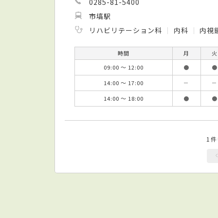
0285-81-5400
市塙駅
リハビリテーション科
内科
内視
時間
月
火
09:00 ～ 12:00
●
●
14:00 ～ 17:00
－
－
14:00 ～ 18:00
●
●
1