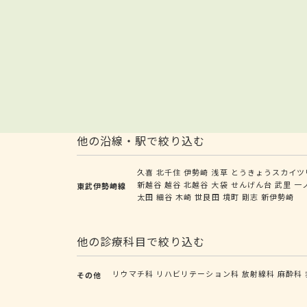
他の沿線・駅で絞り込む
久喜
北千住
伊勢崎
浅草
とうきょうスカイツ
新越谷
越谷
北越谷
大袋
せんげん台
武里
一
東武伊勢崎線
太田
細谷
木崎
世良田
境町
剛志
新伊勢崎
他の診療科目で絞り込む
リウマチ科
リハビリテーション科
放射線科
麻酔科
その他