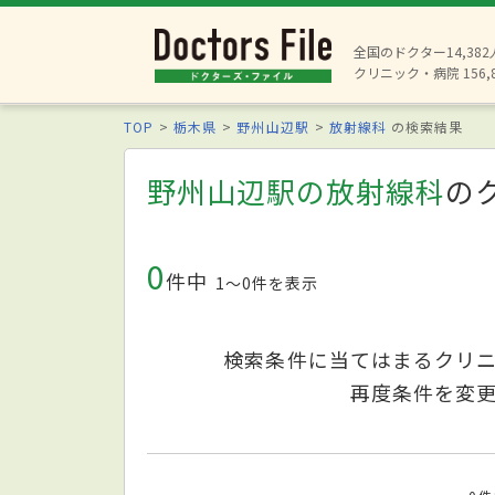
全国のドクター14,38
クリニック・病院 156,
TOP
栃木県
野州山辺駅
放射線科
の検索結果
野州山辺駅の放射線科
の
0
件中
1〜0件を表示
検索条件に当てはまるクリ
再度条件を変