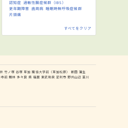
認知症
過敏性腸症候群（IBS）
更年期障害
歯周病
睡眠時無呼吸症候群
片頭痛
すべてをクリア
井
竹ノ塚
谷塚
草加
獨協大学前〈草加松原〉
新田
蒲生
林寺前
館林
多々良
県
福居
東武和泉
足利市
野州山辺
韮川