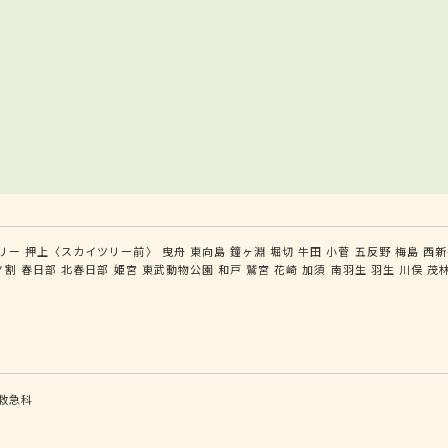
リー
押上〈スカイツリー前〉
曳舟
東向島
鐘ヶ淵
堀切
牛田
小菅
五反野
梅島
西新
ノ割
春日部
北春日部
姫宮
東武動物公園
和戸
鷲宮
花崎
加須
南羽生
羽生
川俣
茂
救急科