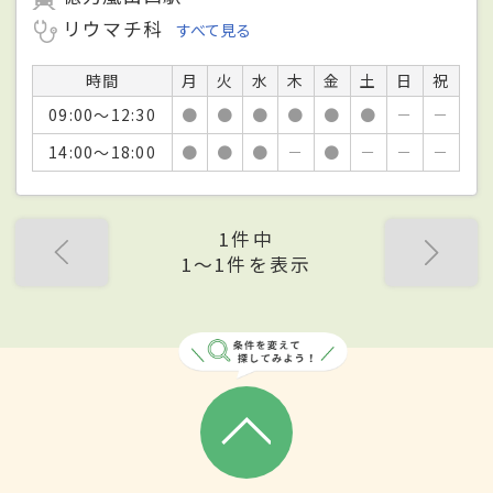
リウマチ科
すべて見る
時間
月
火
水
木
金
土
日
祝
09:00～12:30
●
●
●
●
●
●
－
－
14:00～18:00
●
●
●
－
●
－
－
－
1件中
1〜1件を表示