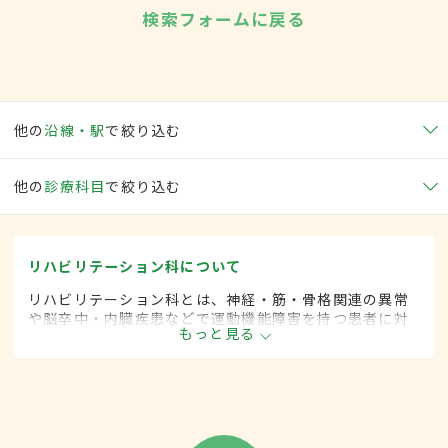
検索フォームに戻る
他の
沿線・駅
で絞り込む
他の
診療科目
で絞り込む
リハビリテーション科について
リハビリテーション科とは、神経・筋・骨格関連の異常
や脳卒中・内臓疾患などで運動機能障害を持つ患者に対
もっと見る
して、失われた機能の回復や残存能力の維持を目的とし
て、診断・治療します。