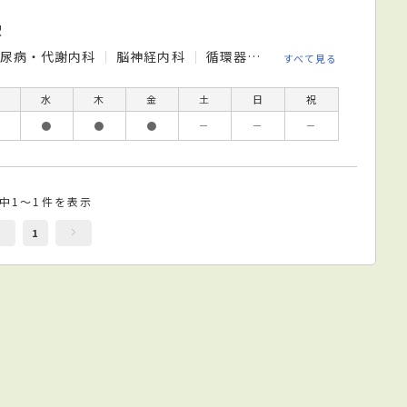
駅
糖尿病・代謝内科
脳神経内科
循環器内科
外科
消化器外
すべて見る
水
木
金
土
日
祝
●
●
●
－
－
－
件中1～1件を表示
1