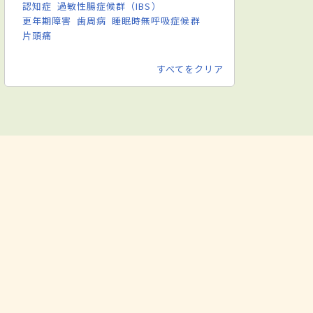
認知症
過敏性腸症候群（IBS）
更年期障害
歯周病
睡眠時無呼吸症候群
片頭痛
すべてをクリア