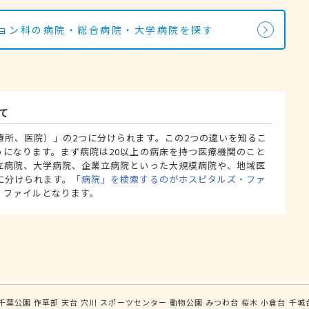
ション科の病院・総合病院・大学病院を探す
て
療所、医院）」の2つに分けられます。この2つの違いを知るこ
うになります。まず病院は20以上の病床を持つ医療機関のこと
立病院、大学病院、企業立病院といった大規模病院や、地域医
に分けられます。
「病院」を検索するのがホスピタルズ・ファ
・ファイルとなります。
千葉公園
作草部
天台
穴川
スポーツセンター
動物公園
みつわ台
桜木
小倉台
千城