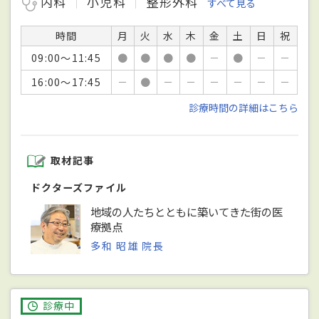
内科
小児科
整形外科
すべて見る
時間
月
火
水
木
金
土
日
祝
09:00～11:45
●
●
●
●
－
●
－
－
16:00～17:45
－
●
－
－
－
－
－
－
診療時間の詳細はこちら
取材記事
ドクターズファイル
地域の人たちとともに築いてきた街の医
療拠点
多和 昭雄 院長
診療中