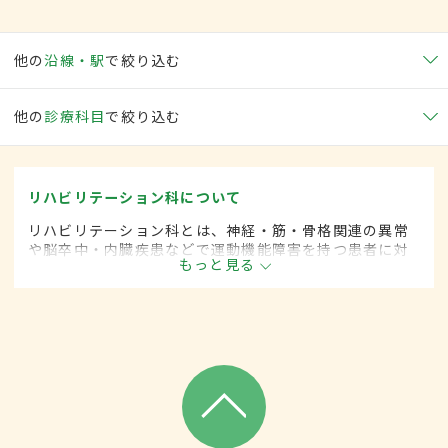
他の
沿線・駅
で絞り込む
他の
診療科目
で絞り込む
リハビリテーション科について
リハビリテーション科とは、神経・筋・骨格関連の異常
や脳卒中・内臓疾患などで運動機能障害を持つ患者に対
もっと見る
して、失われた機能の回復や残存能力の維持を目的とし
て、診断・治療します。