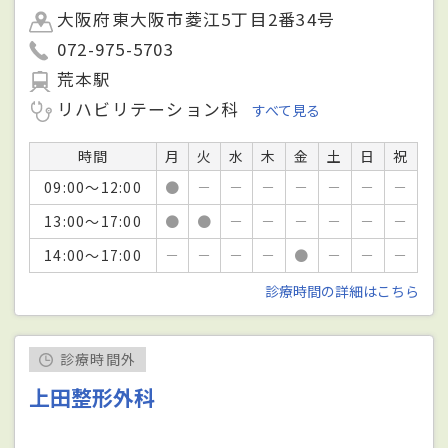
大阪府東大阪市菱江5丁目2番34号
072-975-5703
荒本駅
リハビリテーション科
すべて見る
時間
月
火
水
木
金
土
日
祝
09:00～12:00
●
－
－
－
－
－
－
－
13:00～17:00
●
●
－
－
－
－
－
－
14:00～17:00
－
－
－
－
●
－
－
－
診療時間の詳細はこちら
診療時間外
上田整形外科