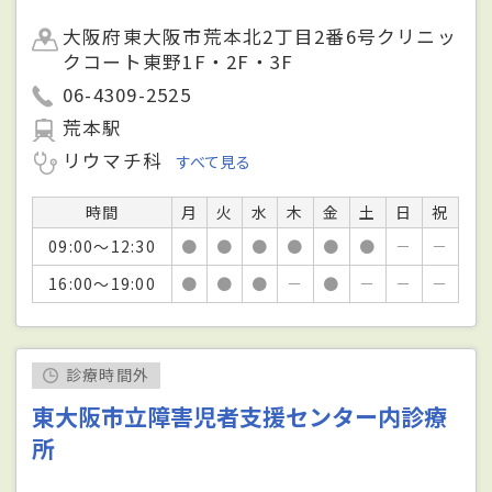
大阪府東大阪市荒本北2丁目2番6号クリニッ
クコート東野1F・2F・3F
06-4309-2525
荒本駅
リウマチ科
すべて見る
時間
月
火
水
木
金
土
日
祝
09:00～12:30
●
●
●
●
●
●
－
－
16:00～19:00
●
●
●
－
●
－
－
－
診療時間外
東大阪市立障害児者支援センター内診療
所