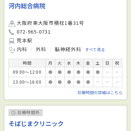
河内総合病院
大阪府東大阪市横枕1番31号
072-965-0731
荒本駅
内科
外科
脳神経外科
すべて見る
時間
月
火
水
木
金
土
日
祝
09:00～12:00
●
●
●
●
●
●
－
－
13:00～16:00
●
●
●
●
●
－
－
－
診療時間の詳細はこちら
診療時間外
そばじまクリニック