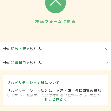
検索フォームに戻る
他の
沿線・駅
で絞り込む
他の
診療科目
で絞り込む
リハビリテーション科について
リハビリテーション科とは、神経・筋・骨格関連の異常
や脳卒中・内臓疾患などで運動機能障害を持つ患者に対
もっと見る
して、失われた機能の回復や残存能力の維持を目的とし
て、診断・治療します。