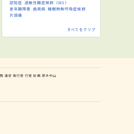
認知症
過敏性腸症候群（IBS）
更年期障害
歯周病
睡眠時無呼吸症候群
片頭痛
すべてをクリア
西
浦安
南行徳
行徳
妙典
原木中山