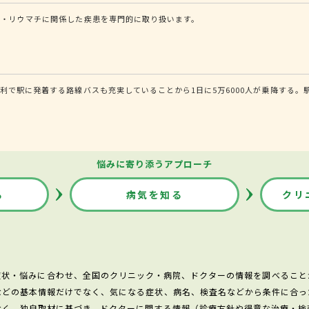
病・リウマチに関係した疾患を専門的に取り扱います。
利で駅に発着する路線バスも充実していることから1日に5万6000人が乗降する。
悩みに寄り添うアプローチ
る
病気を知る
クリ
症状・悩みに合わせ、全国のクリニック・病院、ドクターの情報を調べること
などの基本情報だけでなく、気になる症状、病名、検査名などから条件に合っ
なく、独自取材に基づき、ドクターに関する情報（診療方針や得意な治療・検