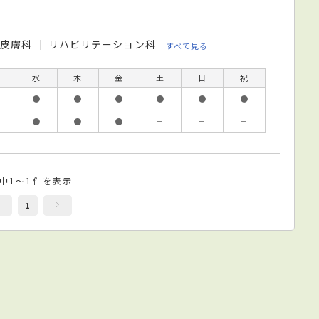
皮膚科
リハビリテーション科
すべて見る
水
木
金
土
日
祝
●
●
●
●
●
●
●
●
●
－
－
－
件中1～1件を表示
1