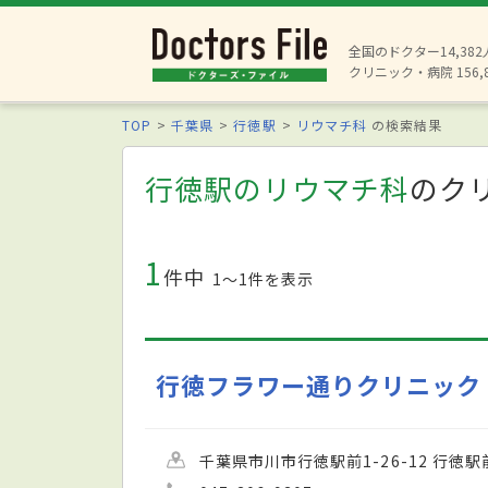
全国のドクター14,38
クリニック・病院 156,
TOP
千葉県
行徳駅
リウマチ科
の検索結果
行徳駅のリウマチ科
のク
1
件中
1〜1件を表示
行徳フラワー通りクリニック
千葉県市川市行徳駅前1-26-12 行徳