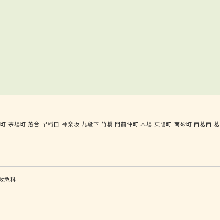
手町
茅場町
落合
早稲田
神楽坂
九段下
竹橋
門前仲町
木場
東陽町
南砂町
西葛西
葛
救急科