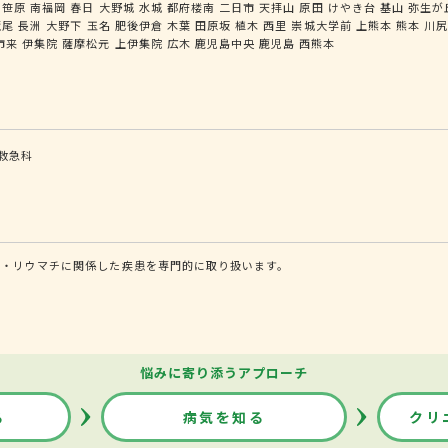
笹原
南福岡
春日
大野城
水城
都府楼南
二日市
天拝山
原田
けやき台
基山
弥生が
荒尾
長洲
大野下
玉名
肥後伊倉
木葉
田原坂
植木
西里
崇城大学前
上熊本
熊本
川
市来
伊集院
薩摩松元
上伊集院
広木
鹿児島中央
鹿児島
西熊本
救急科
病・リウマチに関係した疾患を専門的に取り扱います。
悩みに寄り添うアプローチ
る
病気を知る
クリ