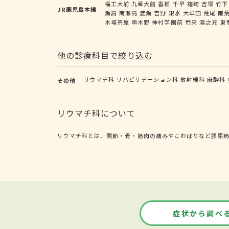
福工大前
九産大前
香椎
千早
箱崎
吉塚
竹下
JR鹿児島本線
瀬高
南瀬高
渡瀬
吉野
銀水
大牟田
荒尾
南
木場茶屋
串木野
神村学園前
市来
湯之元
東
他の診療科目で絞り込む
リウマチ科
リハビリテーション科
放射線科
麻酔科
その他
リウマチ科について
リウマチ科とは、関節・骨・筋肉の痛みやこわばりなど膠原
症状から調べ