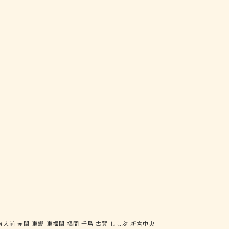
育大前
赤間
東郷
東福間
福間
千鳥
古賀
ししぶ
新宮中央