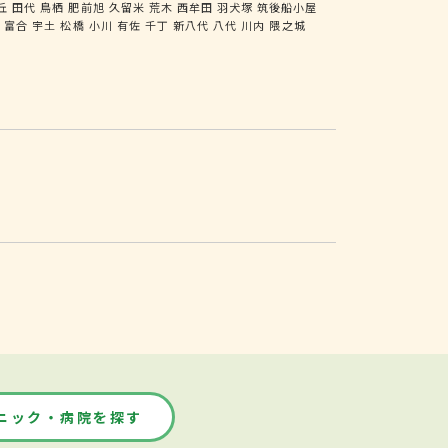
丘
田代
鳥栖
肥前旭
久留米
荒木
西牟田
羽犬塚
筑後船小屋
尻
富合
宇土
松橋
小川
有佐
千丁
新八代
八代
川内
隈之城
ニック・病院を探す