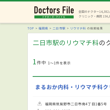
全国のドクター14,38
クリニック・病院 156,
TOP
福岡県
二日市駅
リウマチ科
の検索結果
二日市駅のリウマチ科
の
1
件中
1〜1件を表示
まるおか内科・リウマチ科ク
福岡県筑紫野市二日市南4丁目1番5号