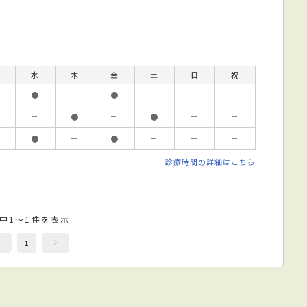
水
木
金
土
日
祝
●
－
●
－
－
－
－
●
－
●
－
－
●
－
●
－
－
－
診療時間の詳細はこちら
件中1～1件を表示
1