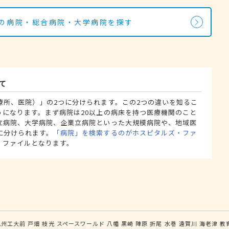
科の病院・総合病院・大学病院を探す
て
療所、医院）」の2つに分けられます。この2つの違いを知るこ
うになります。まず病院は20以上の病床を持つ医療機関のこと
立病院、大学病院、企業立病院といった大規模病院や、地域医
に分けられます。
「病院」を検索するのがホスピタルズ・ファ
・ファイルとなります。
九州工大前
戸畑
枝光
スペースワールド
八幡
黒崎
陣原
折尾
水巻
遠賀川
海老津
教