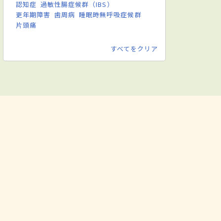
認知症
過敏性腸症候群（IBS）
更年期障害
歯周病
睡眠時無呼吸症候群
片頭痛
すべてをクリア