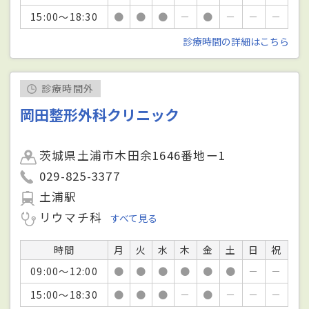
15:00～18:30
●
●
●
－
●
－
－
－
診療時間の詳細はこちら
診療時間外
岡田整形外科クリニック
茨城県土浦市木田余1646番地ー1
029-825-3377
土浦駅
リウマチ科
すべて見る
時間
月
火
水
木
金
土
日
祝
09:00～12:00
●
●
●
●
●
●
－
－
15:00～18:30
●
●
●
－
●
－
－
－