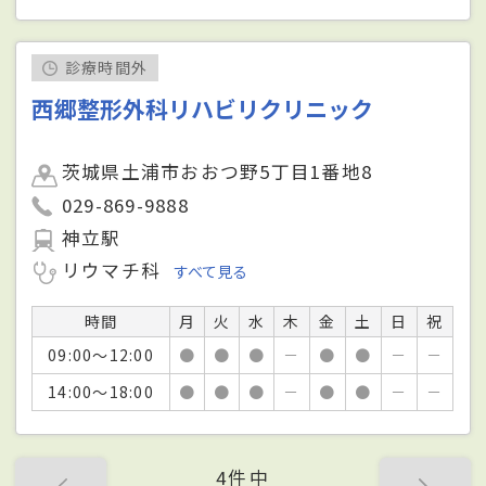
診療時間外
西郷整形外科リハビリクリニック
茨城県土浦市おおつ野5丁目1番地8
029-869-9888
神立駅
リウマチ科
すべて見る
時間
月
火
水
木
金
土
日
祝
09:00～12:00
●
●
●
－
●
●
－
－
14:00～18:00
●
●
●
－
●
●
－
－
4件中