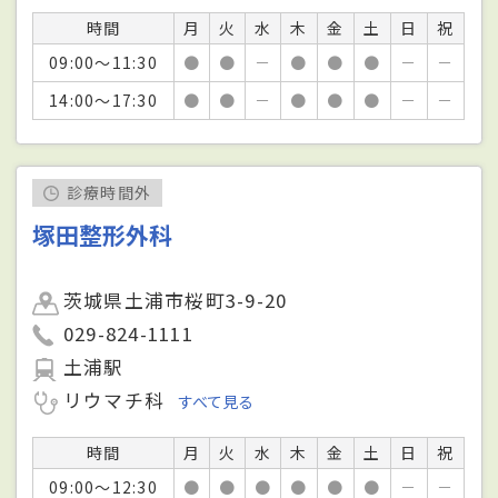
時間
月
火
水
木
金
土
日
祝
09:00～11:30
●
●
－
●
●
●
－
－
14:00～17:30
●
●
－
●
●
●
－
－
診療時間外
塚田整形外科
茨城県土浦市桜町3-9-20
029-824-1111
土浦駅
リウマチ科
すべて見る
時間
月
火
水
木
金
土
日
祝
09:00～12:30
●
●
●
●
●
●
－
－