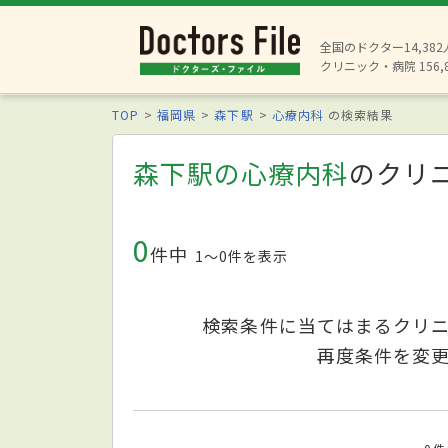
全国のドクター14,38
クリニック・病院 156,
TOP
福岡県
森下駅
心療内科
の検索結果
森下駅の心療内科
のクリ
0
件中
1〜0件を表示
検索条件に当てはまるクリ
再度条件を変