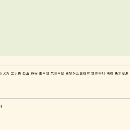
永犬丸
三ヶ森
西山
通谷
東中間
筑豊中間
希望が丘高校前
筑豊香月
楠橋
新木屋瀬
科