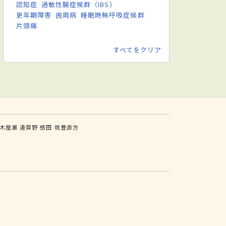
認知症
過敏性腸症候群（IBS）
更年期障害
歯周病
睡眠時無呼吸症候群
片頭痛
すべてをクリア
木屋瀬
遠賀野
感田
筑豊直方