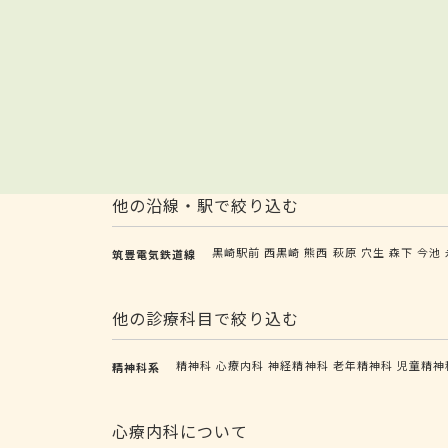
他の沿線・駅で絞り込む
黒崎駅前
西黒崎
熊西
萩原
穴生
森下
今池
筑豊電気鉄道線
他の診療科目で絞り込む
精神科
心療内科
神経精神科
老年精神科
児童精神
精神科系
心療内科について