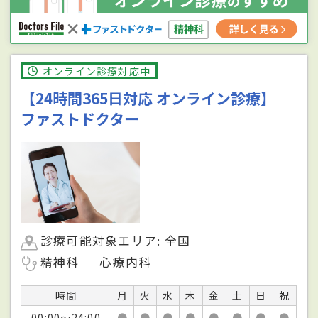
オンライン診療対応中
【24時間365日対応 オンライン診療】
ファストドクター
診療可能対象エリア: 全国
精神科
心療内科
時間
月
火
水
木
金
土
日
祝
00:00〜24:00
●
●
●
●
●
●
●
●