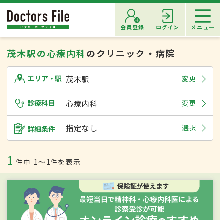
会員登録
ログイン
メニュー
茂木駅の心療内科
のクリニック・病院
茂木駅
変更
エリア・駅
診療科目
心療内科
変更
指定なし
選択
詳細条件
1
件中
1〜1件を表示