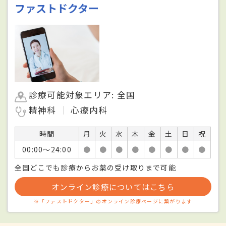
ファストドクター
診療可能対象エリア: 全国
精神科
心療内科
時間
月
火
水
木
金
土
日
祝
00:00〜24:00
●
●
●
●
●
●
●
●
全国どこでも診療からお薬の受け取りまで可能
オンライン診療についてはこちら
※「ファストドクター」のオンライン診療ページに繋がります