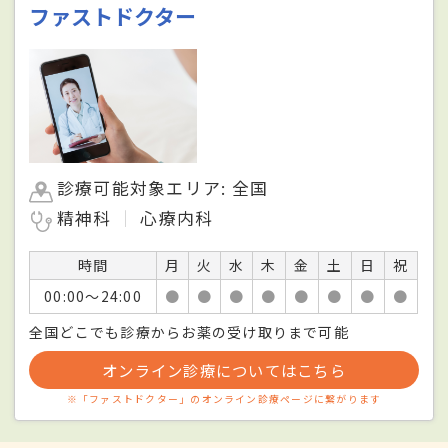
ファストドクター
診療可能対象エリア: 全国
精神科
心療内科
時間
月
火
水
木
金
土
日
祝
00:00〜24:00
●
●
●
●
●
●
●
●
全国どこでも診療からお薬の受け取りまで可能
オンライン診療についてはこちら
※「ファストドクター」のオンライン診療ページに繋がります