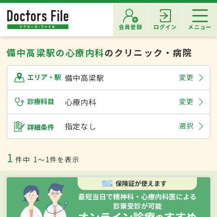
会員登録
ログイン
メニュー
備中高梁駅の心療内科
のクリニック・病院
備中高梁駅
変更
エリア・駅
診療科目
心療内科
変更
指定なし
選択
詳細条件
1
件中
1〜1件を表示