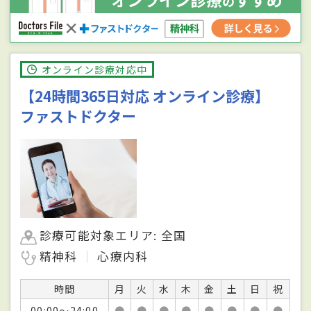
オンライン診療対応中
【24時間365日対応 オンライン診療】
ファストドクター
診療可能対象エリア: 全国
精神科
心療内科
時間
月
火
水
木
金
土
日
祝
00:00〜24:00
●
●
●
●
●
●
●
●