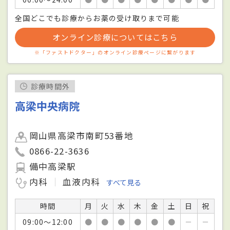
全国どこでも診療からお薬の受け取りまで可能
オンライン診療についてはこちら
※「ファストドクター」のオンライン診療ページに繋がります
診療時間外
高梁中央病院
岡山県高梁市南町53番地
0866-22-3636
備中高梁駅
内科
血液内科
すべて見る
時間
月
火
水
木
金
土
日
祝
09:00～12:00
●
●
●
●
●
●
－
－