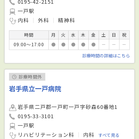
0195-42-2151
一戸駅
内科
外科
精神科
時間
月
火
水
木
金
土
日
祝
09:00～17:00
●
●
●
●
●
－
－
－
診療時間の詳細はこちら
診療時間外
岩手県立一戸病院
岩手県二戸郡一戸町一戸字砂森60番地1
0195-33-3101
一戸駅
リハビリテーション科
内科
すべて見る