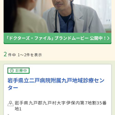
2
件中
1〜2件を表示
診療中
岩手県立二戸病院附属九戸地域診療セン
ター
岩手県九戸郡九戸村大字伊保内第7地割35番
地1