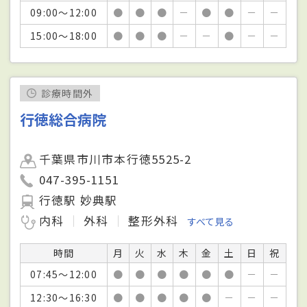
09:00～12:00
●
●
●
－
●
●
－
－
15:00～18:00
●
●
●
－
－
●
－
－
診療時間外
行徳総合病院
千葉県市川市本行徳5525-2
047-395-1151
行徳駅 妙典駅
内科
外科
整形外科
すべて見る
時間
月
火
水
木
金
土
日
祝
07:45～12:00
●
●
●
●
●
●
－
－
12:30～16:30
●
●
●
●
●
－
－
－