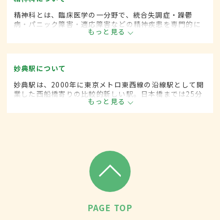
精神科とは、臨床医学の一分野で、統合失調症・躁鬱
病・パニック障害・適応障害などの精神疾患を専門的に
もっと見る
取り扱います。
妙典駅について
妙典駅は、2000年に東京メトロ東西線の沿線駅として開
業した西船橋寄りの比較的新しい駅。日本橋までは25分
もっと見る
ほどでアクセスが可能。周辺にはシネマコンプレックス
が入った大型ショッピングセンターもあり、買い物客で
賑わう。
PAGE TOP