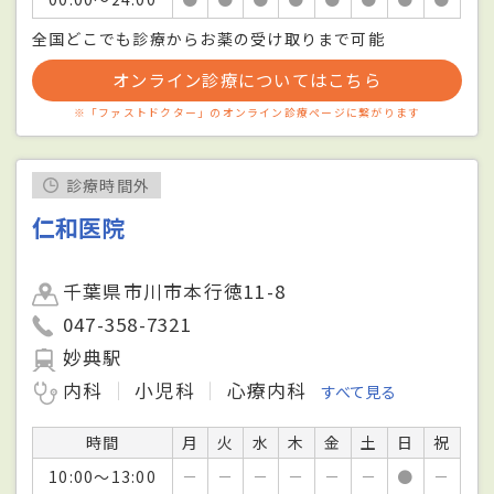
全国どこでも診療からお薬の受け取りまで可能
オンライン診療についてはこちら
※「ファストドクター」のオンライン診療ページに繋がります
診療時間外
仁和医院
千葉県市川市本行徳11-8
047-358-7321
妙典駅
内科
小児科
心療内科
すべて見る
時間
月
火
水
木
金
土
日
祝
10:00～13:00
－
－
－
－
－
－
●
－