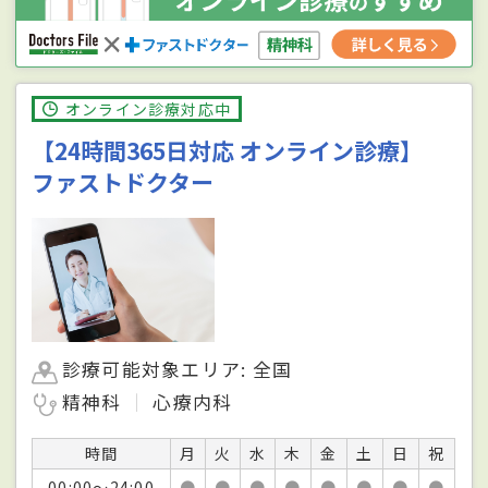
オンライン診療対応中
【24時間365日対応 オンライン診療】
ファストドクター
診療可能対象エリア: 全国
精神科
心療内科
時間
月
火
水
木
金
土
日
祝
00:00〜24:00
●
●
●
●
●
●
●
●