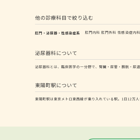
他の診療科目で絞り込む
肛門内科
肛門外科
性感染症内
肛門・泌尿器・性感染症系
泌尿器科について
泌尿器科とは、臨床医学の一分野で、腎臓・尿管・膀胱・尿
東陽町駅について
東陽町駅は東京メトロ東西線が乗り入れている駅。1日12万