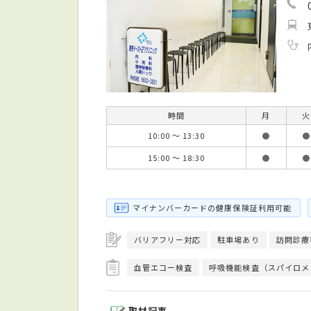
時間
月
火
10:00 ～ 13:30
●
●
15:00 ～ 18:30
●
●
マイナンバーカードの健康保険証利用可能
バリアフリー対応
駐車場あり
訪問診療
血管エコー検査
呼吸機能検査（スパイロメ
取材記事