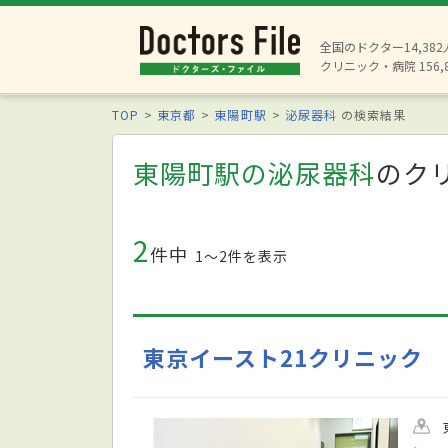
全国のドクター14,38
クリニック・病院 156,
TOP
東京都
東陽町駅
泌尿器科
の検索結果
東陽町駅の泌尿器科
のク
2
件中
1〜2件を表示
東京イースト21クリニック