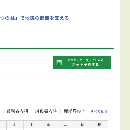
3つの柱」で地域の健康を支える
ドクターズ・ファイルから
ネット予約する
科
循環器内科
消化器内科
糖尿病内科
血液内科
呼吸
すべて見る
水
木
金
土
日
祝