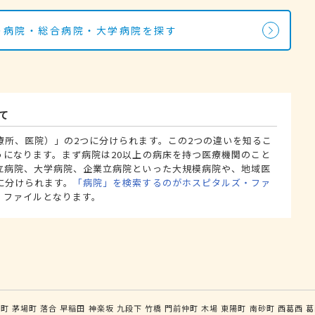
科の病院・総合病院・大学病院を探す
て
療所、医院）」の2つに分けられます。この2つの違いを知るこ
うになります。まず病院は20以上の病床を持つ医療機関のこと
立病院、大学病院、企業立病院といった大規模病院や、地域医
に分けられます。
「病院」を検索するのがホスピタルズ・ファ
・ファイルとなります。
手町
茅場町
落合
早稲田
神楽坂
九段下
竹橋
門前仲町
木場
東陽町
南砂町
西葛西
葛