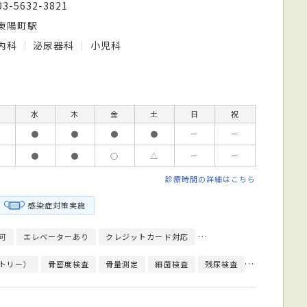
03-5632-3821
東陽町駅
内科
泌尿器科
小児科
水
木
金
土
日
祝
●
●
●
●
－
－
●
●
○
△
－
－
診療時間の詳細はこちら
感染症対策実施
可
エレベーターあり
クレジットカード対応
健康診断対応
人間ドッ
トリー）
骨密度検査
骨量測定
細菌検査
残尿検査
子宮頸がん検