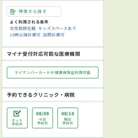
特徴から探す
よく利用される条件
女性医師在籍
キッズスペースあり
19時以降診療可
訪問診療可
マイナ受付対応可能な医療機関
マイナンバーカードの健康保険証利用可能
予約できるクリニック・病院
08/09
08/10
器内科
整形外科
脳神経外科
リハビリテーション科
皮膚
今日
明日
ネット
予約可
予約可
予約可