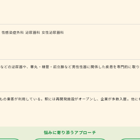
科
性感染症外科
泌尿器科
女性泌尿器科
道などの泌尿器や、睾丸・精管・前立腺など男性性器に関係した疾患を専門的に取り
人もの乗客が利用している。駅には再開発施設がオープンし、企業が多数入居。他に
悩みに寄り添うアプローチ