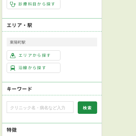
診療科目から探す
エリア・駅
東陽町駅
エリアから探す
沿線から探す
キーワード
ク対応
日本内科学会総合内科専門医
日本専門医機構泌尿器科専門医
指
診
終夜睡眠ポリグラフ検査(PSG)
上部内視鏡検査
心臓超音波（エコー
特徴