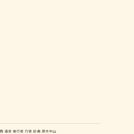
西
浦安
南行徳
行徳
妙典
原木中山