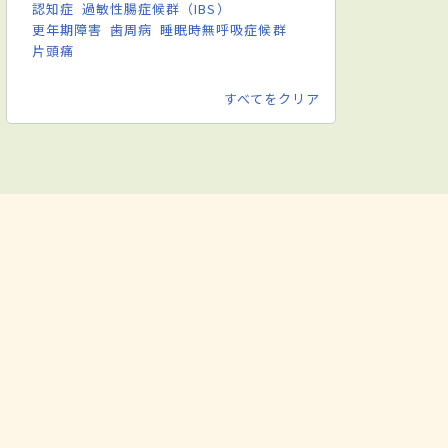
認知症
過敏性腸症候群（IBS）
更年期障害
歯周病
睡眠時無呼吸症候群
片頭痛
すべてをクリア