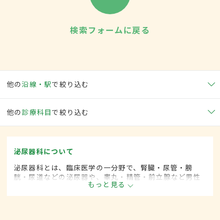
検索フォームに戻る
他の
沿線・駅
で絞り込む
他の
診療科目
で絞り込む
泌尿器科について
泌尿器科とは、臨床医学の一分野で、腎臓・尿管・膀
胱・尿道などの泌尿器や、睾丸・精管・前立腺など男性
もっと見る
性器に関係した疾患を専門的に取り扱います。