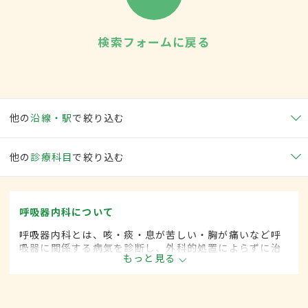
検索フォームに戻る
他の
沿線・駅
で絞り込む
他の
診療科目
で絞り込む
呼吸器内科について
呼吸器内科とは、咳・痰・息が苦しい・胸が痛いなど呼
吸器に関係する病気を診断し、外科的処置によらずに治
もっと見る
療する内科の一領域です。平成20年4月の制度改正前
は、呼吸器科と呼ばれていました。