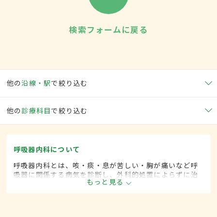
検索フォームに戻る
他の
沿線・駅
で絞り込む
他の
診療科目
で絞り込む
呼吸器内科について
呼吸器内科とは、咳・痰・息が苦しい・胸が痛いなど呼
吸器に関係する病気を診断し、外科的処置によらずに治
もっと見る
療する内科の一領域です。平成20年4月の制度改正前
は、呼吸器科と呼ばれていました。