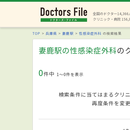
全国のドクター14,36
クリニック・病院 156,
TOP
兵庫県
妻鹿駅
性感染症外科
の検索結果
妻鹿駅の性感染症外科
の
0
件中
1〜0件を表示
検索条件に当てはまるクリ
再度条件を変