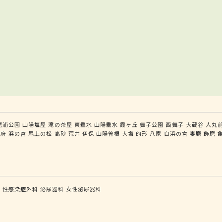
磨浦公園
山陽塩屋
滝の茶屋
東垂水
山陽垂水
霞ヶ丘
舞子公園
西舞子
大蔵谷
人丸
別府
浜の宮
尾上の松
高砂
荒井
伊保
山陽曽根
大塩
的形
八家
白浜の宮
妻鹿
飾磨
科
性感染症外科
泌尿器科
女性泌尿器科