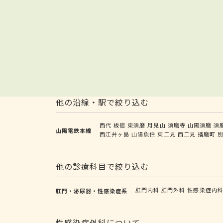
他の沿線・駅で絞り込む
西代
板宿
東須磨
月見山
須磨寺
山陽須磨
須
山陽電鉄本線
西江井ヶ島
山陽魚住
東二見
西二見
播磨町
他の診療科目で絞り込む
肛門内科
肛門外科
性感染症内
肛門・泌尿器・性感染症系
性感染症外科について