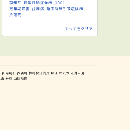
認知症
過敏性腸症候群（IBS）
更年期障害
歯周病
睡眠時無呼吸症候群
片頭痛
すべてをクリア
前
山陽明石
西新町
林崎松江海岸
藤江
中八木
江井ヶ島
亀山
手柄
山陽姫路