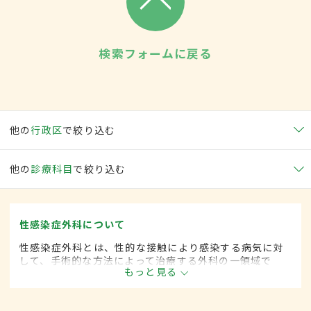
検索フォームに戻る
他の
行政区
で絞り込む
他の
診療科目
で絞り込む
性感染症外科について
性感染症外科とは、性的な接触により感染する病気に対
して、手術的な方法によって治療する外科の一領域で
もっと見る
す。平成20年4月の制度改正前は、性感染症科と呼ばれ
ていました。