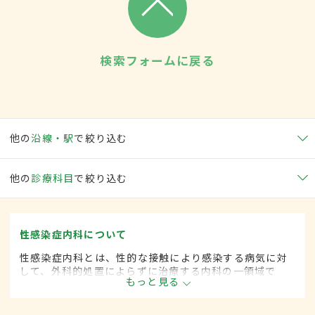
検索フォームに戻る
他の
沿線・駅
で絞り込む
他の
診療科目
で絞り込む
性感染症内科について
性感染症内科とは、性的な接触により感染する病気に対
して、外科的処置によらずに治療する内科の一領域で
もっと見る
す。平成20年4月の制度改正前は、性感染症科と呼ばれ
ていました。