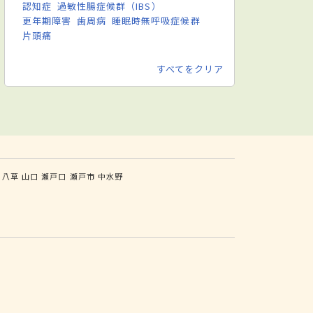
認知症
過敏性腸症候群（IBS）
更年期障害
歯周病
睡眠時無呼吸症候群
片頭痛
すべてをクリア
八草
山口
瀬戸口
瀬戸市
中水野