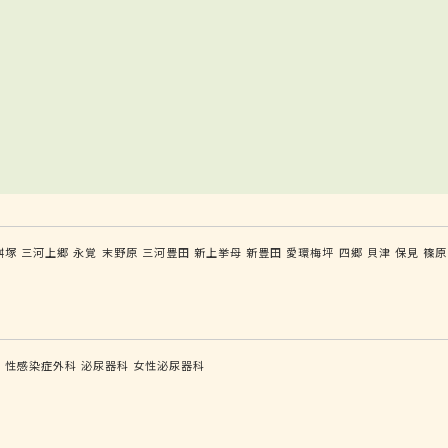
桝塚
三河上郷
永覚
末野原
三河豊田
新上挙母
新豊田
愛環梅坪
四郷
貝津
保見
篠原
科
性感染症外科
泌尿器科
女性泌尿器科