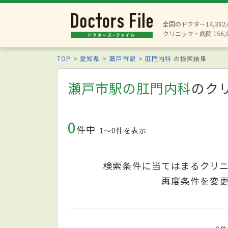
全国のドクター14,38
クリニック・病院 156,
TOP
愛知県
瀬戸市駅
肛門内科
の検索結果
瀬戸市駅の肛門内科
のク
0
件中
1〜0件を表示
検索条件に当てはまるクリ
再度条件を変