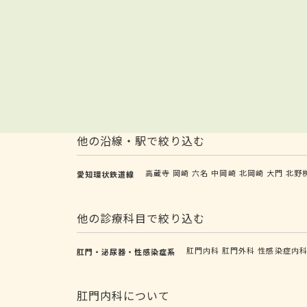
他の沿線・駅で絞り込む
高蔵寺
岡崎
六名
中岡崎
北岡崎
大門
北野
愛知環状鉄道線
他の診療科目で絞り込む
肛門内科
肛門外科
性感染症内
肛門・泌尿器・性感染症系
肛門内科について