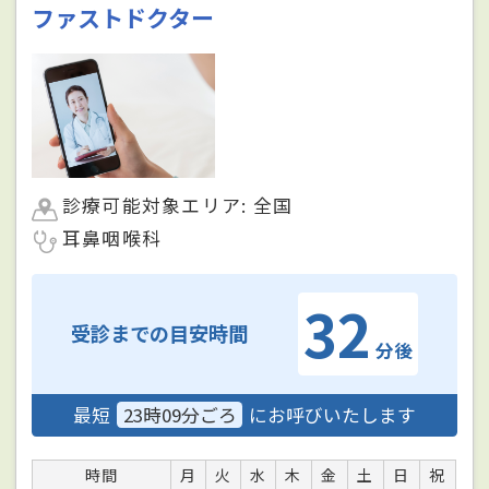
ファストドクター
診療可能対象エリア: 全国
耳鼻咽喉科
32
受診までの目安時間
分後
最短
23時09分ごろ
にお呼びいたします
時間
月
火
水
木
金
土
日
祝