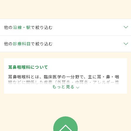
他の
沿線・駅
で絞り込む
他の
診療科目
で絞り込む
耳鼻咽喉科について
耳鼻咽喉科とは、臨床医学の一分野で、主に耳・鼻・咽
喉などに関係した疾患（外耳炎・中耳炎・アレルギー性
もっと見る
鼻炎・咽頭がん・扁桃炎・喉頭がんなど）を専門的に取
り扱います。