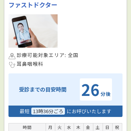
ファストドクター
診療可能対象エリア: 全国
耳鼻咽喉科
26
受診までの目安時間
分後
最短
13時36分ごろ
にお呼びいたします
時間
月
火
水
木
金
土
日
祝