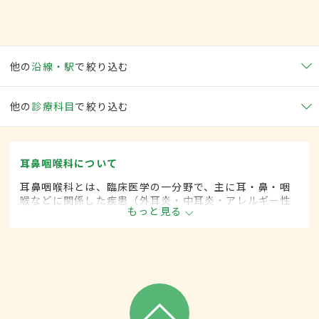
他の
沿線・駅
で絞り込む
他の
診療科目
で絞り込む
耳鼻咽喉科について
耳鼻咽喉科とは、臨床医学の一分野で、主に耳・鼻・咽
喉などに関係した疾患（外耳炎・中耳炎・アレルギー性
もっと見る
鼻炎・咽頭がん・扁桃炎・喉頭がんなど）を専門的に取
り扱います。