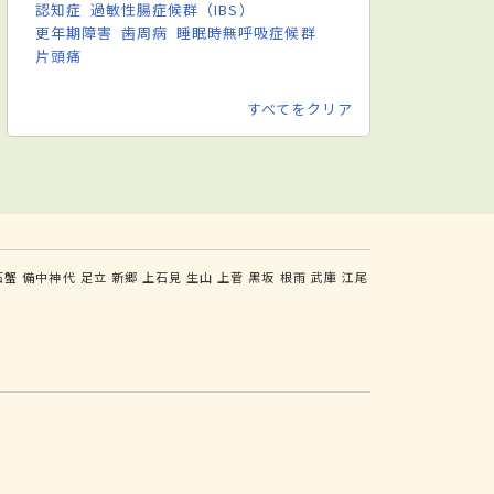
認知症
過敏性腸症候群（IBS）
更年期障害
歯周病
睡眠時無呼吸症候群
片頭痛
すべてをクリア
石蟹
備中神代
足立
新郷
上石見
生山
上菅
黒坂
根雨
武庫
江尾