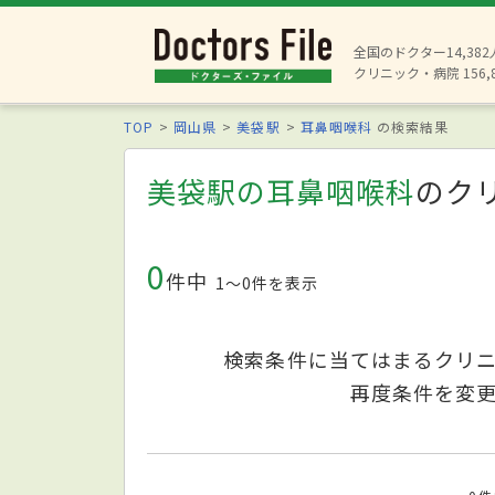
全国のドクター14,38
クリニック・病院 156,
TOP
岡山県
美袋駅
耳鼻咽喉科
の検索結果
美袋駅の耳鼻咽喉科
のク
0
件中
1〜0件を表示
検索条件に当てはまるクリ
再度条件を変