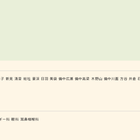
米子
新見
清音
総社
豪渓
日羽
美袋
備中広瀬
備中高梁
木野山
備中川面
方谷
井倉
ギー科
眼科
耳鼻咽喉科