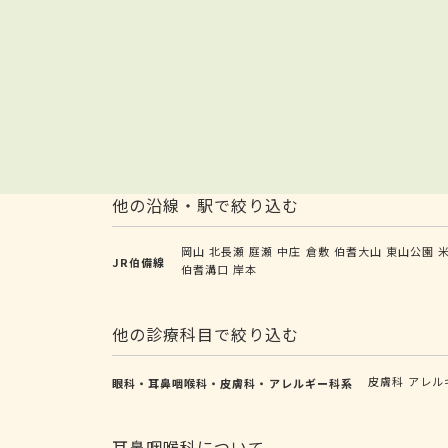
他の沿線・駅で絞り込む
岡山
北長瀬
庭瀬
中庄
倉敷
伯耆大山
東山公園
JR伯備線
伯耆溝口
岸本
他の診療科目で絞り込む
皮膚科
アレル
眼科・耳鼻咽喉科・皮膚科・アレルギー科系
耳鼻咽喉科について