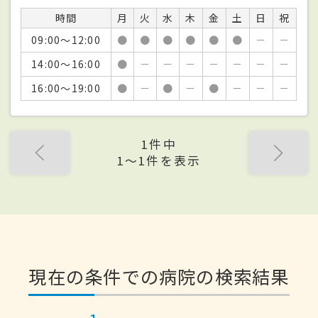
時間
月
火
水
木
金
土
日
祝
09:00～12:00
●
●
●
●
●
●
－
－
14:00～16:00
●
－
－
－
－
－
－
－
16:00～19:00
●
－
●
－
●
－
－
－
1件中
1〜1件を表示
現在の条件での病院の検索結果