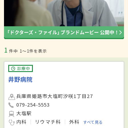
1
件中
1〜1件を表示
診療中
井野病院
兵庫県姫路市大塩町汐咲1丁目27
079-254-5553
大塩駅
内科
リウマチ科
外科
すべて見る