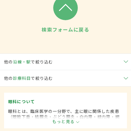
検索フォームに戻る
他の
沿線・駅
で絞り込む
他の
診療科目
で絞り込む
眼科について
眼科とは、臨床医学の一分野で、主に眼に関係した疾患
（眼瞼下垂・結膜炎・ぶどう膜炎・白内障・緑内障・網
もっと見る
膜剥離など）を専門的に取り扱います。