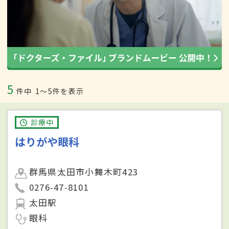
5
件中
1〜5件を表示
診療中
はりがや眼科
群馬県太田市小舞木町423
0276-47-8101
太田駅
眼科