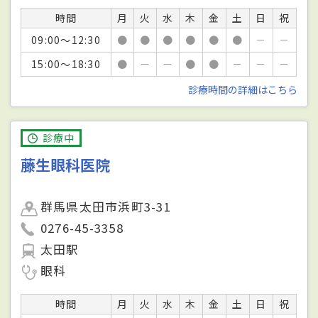
時間
月
火
水
木
金
土
日
祝
09:00～12:30
●
●
●
●
●
●
－
－
15:00～18:30
●
－
－
●
●
－
－
－
診療時間の詳細はこちら
診療中
藤生眼科医院
群馬県太田市浜町3-31
0276-45-3358
太田駅
眼科
時間
月
火
水
木
金
土
日
祝