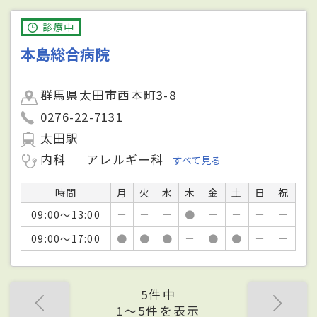
診療中
本島総合病院
群馬県太田市西本町3-8
0276-22-7131
太田駅
内科
アレルギー科
すべて見る
時間
月
火
水
木
金
土
日
祝
09:00～13:00
－
－
－
●
－
－
－
－
09:00～17:00
●
●
●
－
●
●
－
－
5件中
1〜5件を表示