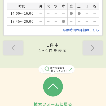
時間
月
火
水
木
金
土
日
祝
14:00～16:00
－
－
－
－
●
●
－
－
17:45～20:00
－
－
－
●
－
－
－
－
診療時間の詳細はこちら
1件中
1〜1件を表示
検索フォームに戻る