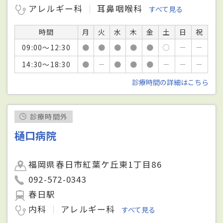
アレルギー科
耳鼻咽喉科
すべて見る
時間
月
火
水
木
金
土
日
祝
09:00～12:30
●
●
●
●
●
○
－
－
14:30～18:30
●
－
●
●
●
－
－
－
診療時間の詳細はこちら
診療時間外
樋口病院
福岡県春日市紅葉ケ丘東1丁目86
092-572-0343
春日駅
内科
アレルギー科
すべて見る