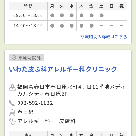
時間
月
火
水
木
金
土
日
祝
09:00～13:00
●
●
●
●
●
●
－
－
14:00～18:00
●
●
●
●
●
－
－
－
診療時間の詳細はこちら
診療時間外
いわた皮ふ科アレルギー科クリニック
福岡県春日市春日原北町4丁目11番地メディ
カルシティ春日原2F
092-592-1122
春日駅
アレルギー科
皮膚科
時間
月
火
水
木
金
土
日
祝