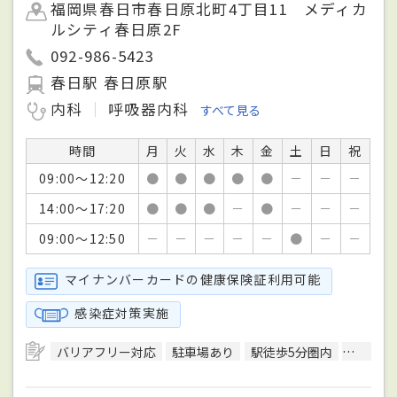
福岡県春日市春日原北町4丁目11 メディカ
ルシティ春日原2F
092-986-5423
春日駅 春日原駅
内科
呼吸器内科
すべて見る
時間
月
火
水
木
金
土
日
祝
09:00～12:20
●
●
●
●
●
－
－
－
14:00～17:20
●
●
●
－
●
－
－
－
09:00～12:50
－
－
－
－
－
●
－
－
マイナンバーカードの健康保険証利用可能
感染症対策実施
バリアフリー対応
駐車場あり
駅徒歩5分圏内
エレベ