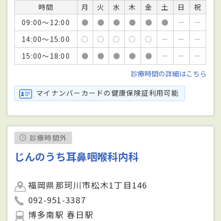
時間
月
火
水
木
金
土
日
祝
09:00～12:00
●
●
●
●
●
●
－
－
14:00～15:00
○
○
○
○
○
－
－
－
15:00～18:00
●
●
●
●
●
－
－
－
診療時間の詳細はこちら
マイナンバーカードの健康保険証利用可能
診療時間外
じんのうち耳鼻咽喉科内科
福岡県那珂川市松木1丁目146
092-951-3387
博多南駅 春日駅