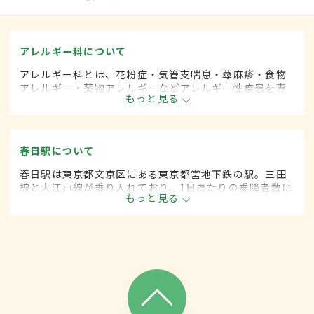
アレルギー科について
アレルギー科とは、花粉症・気管支喘息・蕁麻疹・食物
アレルギー・薬物アレルギーなどアレルギー性疾患を専
もっと見る
門的に取り扱います。
春日駅について
春日駅は東京都文京区にある東京都営地下鉄の駅。三田
線と大江戸線が乗り入れており、1日あたりの乗降者数は
もっと見る
10万人を超える。周辺には東京ドームや多目的ホール、
大学があり、通勤客に加えて観光客や学生の利用も多
い。