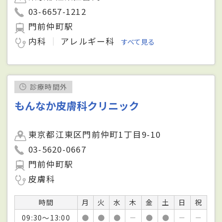
03-6657-1212
門前仲町駅
内科
アレルギー科
すべて見る
診療時間外
もんなか皮膚科クリニック
東京都江東区門前仲町1丁目9-10
03-5620-0667
門前仲町駅
皮膚科
時間
月
火
水
木
金
土
日
祝
09:30～13:00
●
●
●
－
●
●
－
－