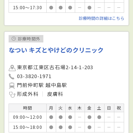
15:00～17:30
●
●
●
－
●
－
－
－
診療時間の詳細はこちら
診療時間外
なつい キズとやけどのクリニック
東京都江東区古石場2-14-1-203
03-3820-1971
門前仲町駅 越中島駅
形成外科
皮膚科
時間
月
火
水
木
金
土
日
祝
09:00～12:00
●
●
●
－
●
●
－
－
15:00～18:00
●
●
●
－
●
－
－
－