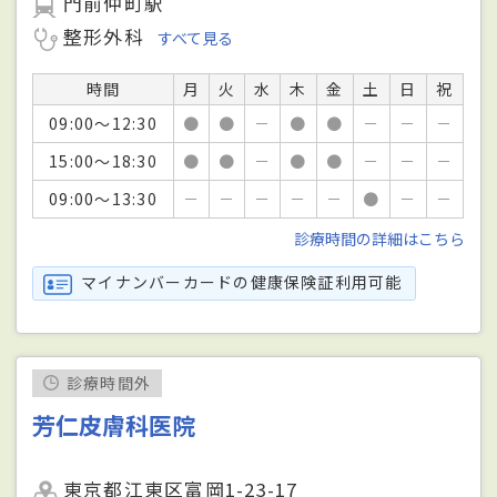
門前仲町駅
整形外科
すべて見る
時間
月
火
水
木
金
土
日
祝
09:00～12:30
●
●
－
●
●
－
－
－
15:00～18:30
●
●
－
●
●
－
－
－
09:00～13:30
－
－
－
－
－
●
－
－
診療時間の詳細はこちら
マイナンバーカードの健康保険証利用可能
診療時間外
芳仁皮膚科医院
東京都江東区富岡1-23-17