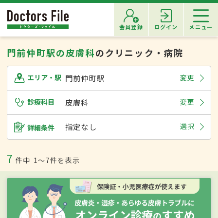
会員登録
ログイン
メニュー
門前仲町駅の皮膚科
のクリニック・病院
門前仲町駅
変更
エリア・駅
診療科目
皮膚科
変更
指定なし
選択
詳細条件
7
件中
1〜7件を表示