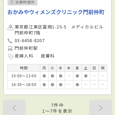
診療時間外
おかみやウィメンズクリニック門前仲町
東京都江東区富岡1-25-5 メディカルビル
門前仲町7階
03-6458-8207
門前仲町駅
産婦人科
皮膚科
時間
月
火
水
木
金
土
日
祝
10:00～13:00
●
●
●
－
●
●
－
－
14:30～18:00
●
●
●
－
●
－
－
－
7件中
1〜7件を表示