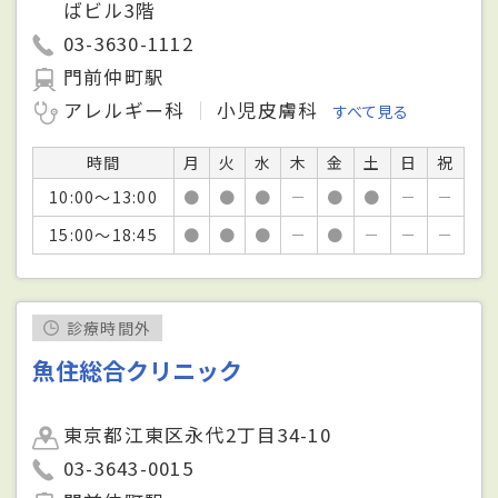
ばビル3階
03-3630-1112
門前仲町駅
アレルギー科
小児皮膚科
すべて見る
時間
月
火
水
木
金
土
日
祝
10:00～13:00
●
●
●
－
●
●
－
－
15:00～18:45
●
●
●
－
●
－
－
－
診療時間外
魚住総合クリニック
東京都江東区永代2丁目34-10
03-3643-0015