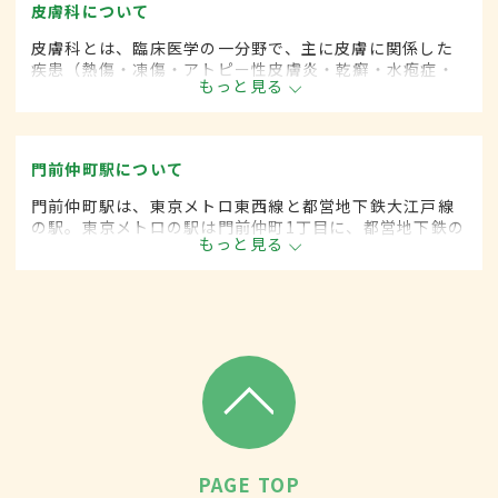
皮膚科について
皮膚科とは、臨床医学の一分野で、主に皮膚に関係した
疾患（熱傷・凍傷・アトピー性皮膚炎・乾癬・水疱症・
もっと見る
膠原病・帯状疱疹・肝斑など）に対して、内科的な治療
に加えて、手術的な方法による治療をします。
門前仲町駅について
門前仲町駅は、東京メトロ東西線と都営地下鉄大江戸線
の駅。東京メトロの駅は門前仲町1丁目に、都営地下鉄の
もっと見る
駅は門前仲町2丁目に位置する。駅周辺には富岡八幡宮や
深川不動尊があり、多くの人が参拝に訪れる。
PAGE TOP