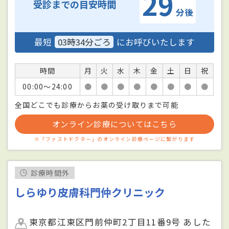
29
受診までの目安時間
分後
最短
03時34分ごろ
にお呼びいたします
時間
月
火
水
木
金
土
日
祝
00:00〜24:00
●
●
●
●
●
●
●
●
全国どこでも診療からお薬の受け取りまで可能
オンライン診療についてはこちら
※「ファストドクター」のオンライン診療ページに繋がります
診療時間外
しらゆり皮膚科門仲クリニック
東京都江東区門前仲町2丁目11番9号 あした