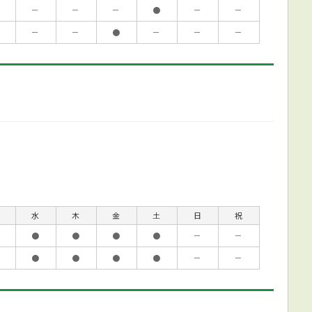
－
－
－
●
－
－
－
－
●
－
－
－
水
木
金
土
日
祝
●
●
●
●
－
－
●
●
●
●
－
－