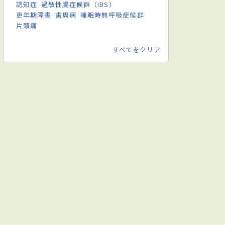
認知症
過敏性腸症候群（IBS）
更年期障害
歯周病
睡眠時無呼吸症候群
片頭痛
すべてをクリア