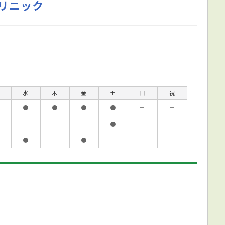
リニック
水
木
金
土
日
祝
●
●
●
●
－
－
－
－
－
●
－
－
●
－
●
－
－
－