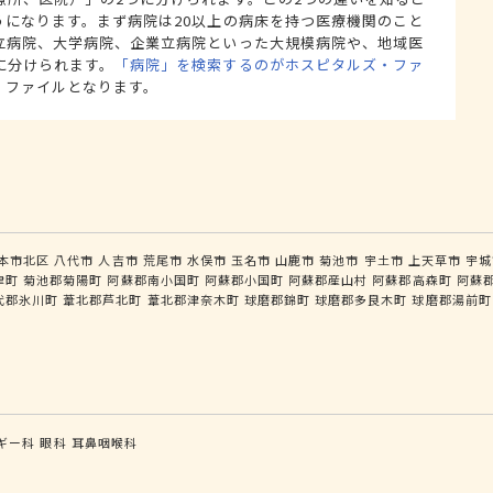
うになります。まず病院は20以上の病床を持つ医療機関のこと
立病院、大学病院、企業立病院といった大規模病院や、地域医
に分けられます。
「病院」を検索するのがホスピタルズ・ファ
・ファイルとなります。
本市北区
八代市
人吉市
荒尾市
水俣市
玉名市
山鹿市
菊池市
宇土市
上天草市
宇城
津町
菊池郡菊陽町
阿蘇郡南小国町
阿蘇郡小国町
阿蘇郡産山村
阿蘇郡高森町
阿蘇
代郡氷川町
葦北郡芦北町
葦北郡津奈木町
球磨郡錦町
球磨郡多良木町
球磨郡湯前町
ギー科
眼科
耳鼻咽喉科