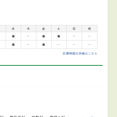
水
木
金
土
日
祝
●
－
●
●
－
－
●
－
●
－
－
－
診療時間の詳細はこちら