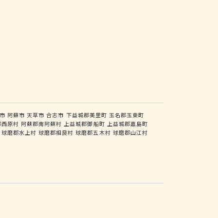
市
阿蘇市
天草市
合志市
下益城郡美里町
玉名郡玉東町
郡西原村
阿蘇郡南阿蘇村
上益城郡御船町
上益城郡嘉島町
球磨郡水上村
球磨郡相良村
球磨郡五木村
球磨郡山江村