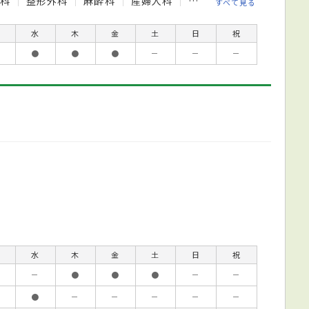
膚科
整形外科
麻酔科
産婦人科
内科
歯科口腔外科
すべて見る
水
木
金
土
日
祝
●
●
●
－
－
－
水
木
金
土
日
祝
－
●
●
●
－
－
●
－
－
－
－
－