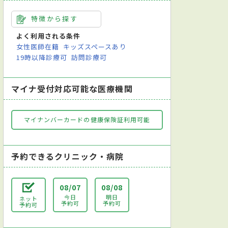
※耳鼻咽喉科
小児科は休診中です。
※麻酔科標榜医：竹下
特徴から探す
よく利用される条件
女性医師在籍
キッズスペースあり
19時以降診療可
訪問診療可
マイナ受付対応可能な医療機関
マイナンバーカードの健康保険証利用可能
予約できるクリニック・病院
08/07
08/08
今日
明日
ネット
予約可
予約可
予約可