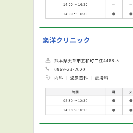
14:00 ～ 16:30
－
－
14:00 ～ 18:30
●
●
楽洋クリニック
熊本県天草市五和町二江4488-5
0969-33-2020
内科
泌尿器科
皮膚科
時間
月
火
08:30 ～ 12:30
●
●
14:30 ～ 18:30
●
●