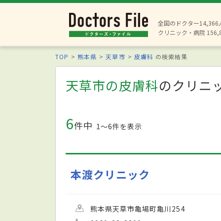
全国のドクター14,36
クリニック・病院 156,
TOP
熊本県
天草市
皮膚科
の検索結果
天草市の皮膚科
のクリニ
6
件中
1〜6件を表示
本渡クリニック
熊本県天草市亀場町亀川254