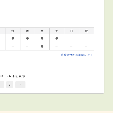
水
木
金
土
日
祝
●
●
●
●
－
－
－
－
●
－
－
－
診療時間の詳細はこちら
件中1～6件を表示
1