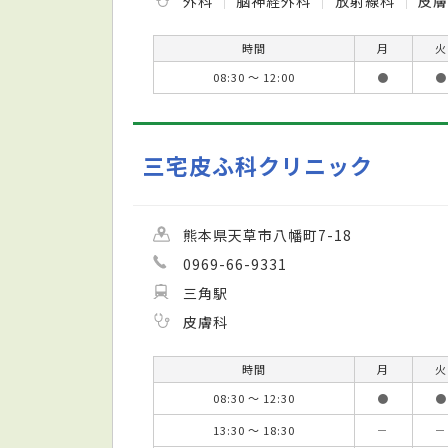
外科
脳神経外科
放射線科
皮
時間
月
火
08:30 ～ 12:00
●
●
三宅皮ふ科クリニック
熊本県天草市八幡町7-18
0969-66-9331
三角駅
皮膚科
時間
月
火
08:30 ～ 12:30
●
●
13:30 ～ 18:30
－
－