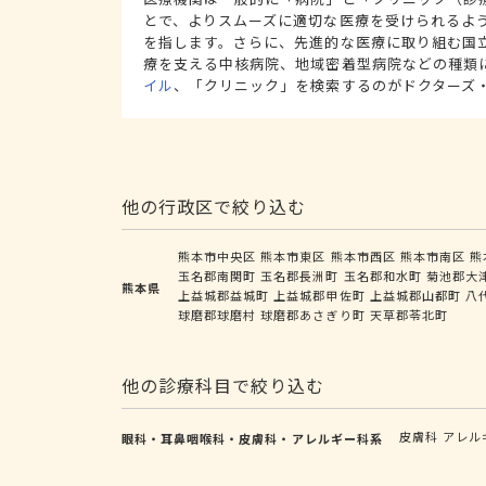
とで、よりスムーズに適切な医療を受けられるよ
を指します。さらに、先進的な医療に取り組む国
療を支える中核病院、地域密着型病院などの種類
イル
、「クリニック」を検索するのがドクターズ
他の行政区で絞り込む
熊本市中央区
熊本市東区
熊本市西区
熊本市南区
熊
玉名郡南関町
玉名郡長洲町
玉名郡和水町
菊池郡大
熊本県
上益城郡益城町
上益城郡甲佐町
上益城郡山都町
八
球磨郡球磨村
球磨郡あさぎり町
天草郡苓北町
他の診療科目で絞り込む
皮膚科
アレル
眼科・耳鼻咽喉科・皮膚科・アレルギー科系