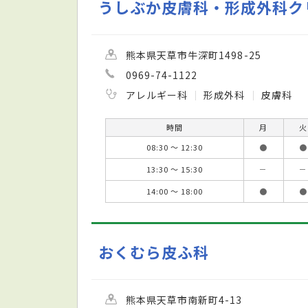
うしぶか皮膚科・形成外科ク
熊本県天草市牛深町1498-25
0969-74-1122
アレルギー科
形成外科
皮膚科
時間
月
火
08:30 ～ 12:30
●
●
13:30 ～ 15:30
－
－
14:00 ～ 18:00
●
●
おくむら皮ふ科
熊本県天草市南新町4-13